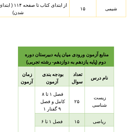
از ابتدای کتاب 
شیمی
۱۵
شدن)
منابع آزمون ورودی میان پایه دبیرستان دوره 
دوم (پایه یازدهم به دوازدهم- رشته تجربی)
تعداد 
بودجه بندی 
زمان 
نام درس
سوال
آزمون
آزمون
فصل ۱ تا ۸ 
زیست 
۲۵
کامل و فصل 
شناسی
۹ گفتار ۱
ریاضی
۱۵
فصل ۱ تا ۶