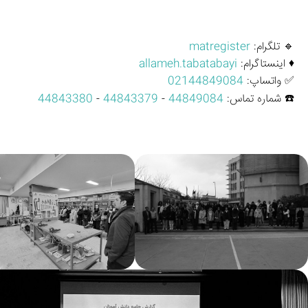
🔹 تلگرام: 
matregister
♦️ اینستاگرام: 
allameh.tabatabayi
✅ واتساپ: 
02144849084
☎️ شماره تماس: 
44849084
 - 
44843379
 - 
44843380