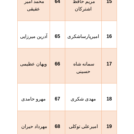
15
مریم حافظ 
64
محمد امیر 
اشترکان
عقیقی
16
امیرپارساشکری
65
آدرین میرزایی
17
سمانه شاه 
66
ویهان عظیمی
حسینی
18
مهدی شکری
67
مهرو حامدی
19
امیرعلی توکلی
68
مهرداد حیران 
پور