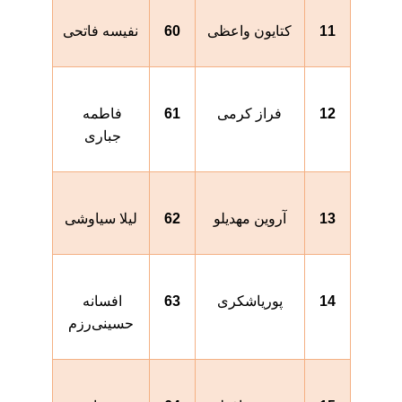
11
کتایون واعظی
60
نفیسه فاتحی
12
فراز کرمی
61
فاطمه 
جباری 
13
آروین مهدیلو
62
لیلا سیاوشی
14
پوریاشکری
63
افسانه 
حسینی‌رزم