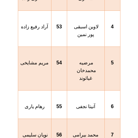
4
لاوین اسبقی 
53
آراد رفیع زاده
پور نمین
5
مرضیه 
54
مریم مشایخی
محمدخان 
غیاثوند
6
آنیتا نجفی
55
رهام یارى
7
محمد بیرامی
56
نویان سلیمی 