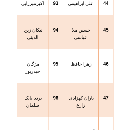
44
علی ابراهیمی
93
اکبرمیرزایی
45
حسین ملا 
94
نیکان زین 
عباسی
الدینی
46
زهرا حافظ 
95
مژگان 
حیدرپور
47
باران کهزادی 
96
بردیا بابک 
زارع
سلمان