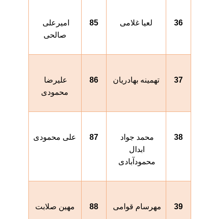
36
لعیا غلامی
85
امیرعلی 
صالحی
37
تهمینه بهادریان
86
علیرضا 
محمودی
38
محمد جواد 
87
علی محمودی
ابدال 
محمودآبادی 
39
مهرسام قوامی 
88
مهین صلابت