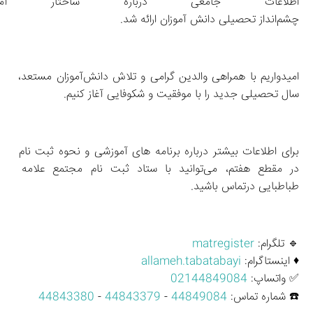
اطلاعات جامعی درباره ساختار آم
چشم‌انداز تحصیلی دانش‌ آموزان ارائه شد.
امیدواریم با همراهی والدین گرامی و تلاش دانش‌آموزان مستعد، 
سال تحصیلی جدید را با موفقیت و شکوفایی آغاز کنیم.
برای اطلاعات بیشتر درباره برنامه‌ های آموزشی و نحوه ثبت‌ نام 
در مقطع هفتم، می‌توانید با ستاد ثبت نام مجتمع علامه 
طباطبایی درتماس باشید.
🔹 تلگرام: 
matregister
♦️ اینستاگرام: 
allameh.tabatabayi
✅ واتساپ: 
02144849084
☎️ شماره تماس: 
44849084
 - 
44843379
 - 
44843380